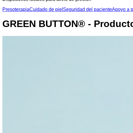
Presoterapia
Cuidado de piel
Seguridad del paciente
Apoyo a p
GREEN BUTTON® - Productos 