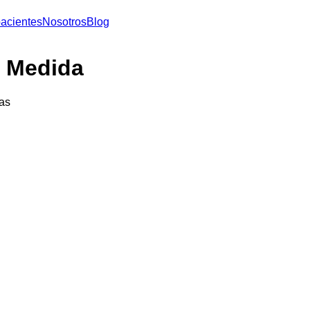
acientes
Nosotros
Blog
u Medida
ras